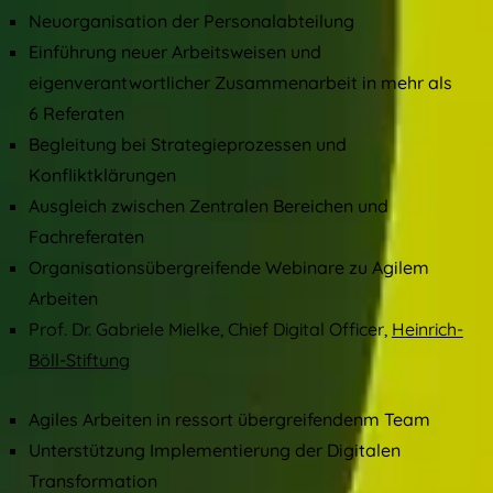
Neuorganisation der Personalabteilung
Einführung neuer Arbeitsweisen und
eigenverantwortlicher Zusammenarbeit in mehr als
6 Referaten
Begleitung bei Strategieprozessen und
Konfliktklärungen
Ausgleich zwischen Zentralen Bereichen und
Fachreferaten
Organisationsübergreifende Webinare zu Agilem
Arbeiten
Prof. Dr. Gabriele Mielke, Chief Digital Officer,
Heinrich-
Böll-Stiftung
Agiles Arbeiten in ressort übergreifendenm Team
Unterstützung Implementierung der Digitalen
Transformation