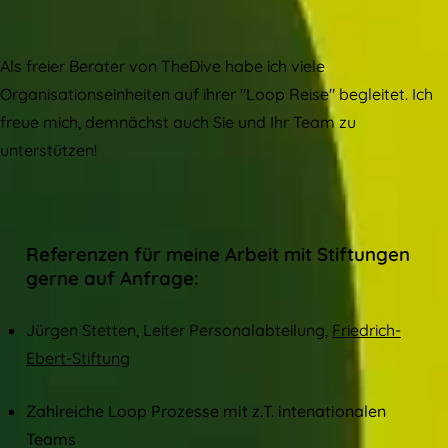
Als freier Berater von TheDive habe ich viele
Organisationseinheiten auf ihrer "Loop Reise" begleitet. Ich
freue mich, demnächst auch Sie und Ihr Team zu
unterstützen!
Referenzen für meine Arbeit mit Stiftungen
gerne auf Anfrage:
Jürgen Stetten, Leiter Personalabteilung,
Friedrich-
Ebert-Stiftung
Zahlreiche Loop Prozesse mit z.T. intenationalen
Teams