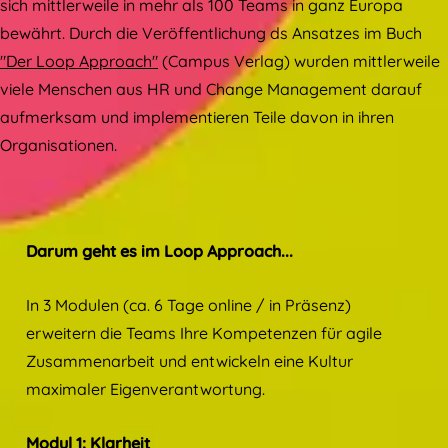
sich mittlerweile in mehr als 100 Teams in ganz Europa
bewährt. Durch die Veröffentlichung ds Ansatzes im Buch
"Der Loop Approach"
(Campus Verlag) wurden mittlerweile
viele Menschen aus HR und Change Management darauf
aufmerksam und implementieren Teile davon in ihren
Organisationen.
Darum geht es im Loop Approach...
In 3 Modulen (ca. 6 Tage online / in Präsenz)
erweitern die Teams Ihre Kompetenzen für agile
Zusammenarbeit und entwickeln eine Kultur
maximaler Eigenverantwortung.
Modul 1: Klarheit