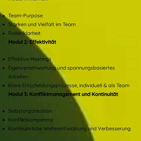
Team-Purpose
Stärken und Vielfalt im Team
Rollenklarheit
Modul 2: Effektivität
Effektive Meetings
Eigenverantwortung und spannungsbasiertes
Arbeiten
Klare Entscheidungsprozesse, individuell & als Team
Modul 3: Konfliktmanagement und Kontinuität
Selbstorganisation
Konfliktkompetenz
Kontinuierliche Weiterentwicklung und Verbesserung